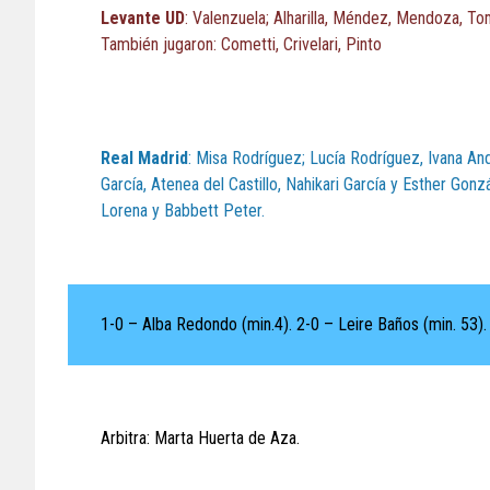
Levante UD
: Valenzuela; Alharilla, Méndez, Mendoza, Tom
También jugaron: Cometti, Crivelari, Pinto
Real Madrid
: Misa Rodríguez; Lucía Rodríguez, Ivana An
García, Atenea del Castillo, Nahikari García y Esther Gonz
Lorena y Babbett Peter.
1-0 – Alba Redondo (min.4). 2-0 – Leire Baños (min. 53).
Arbitra: Marta Huerta de Aza.