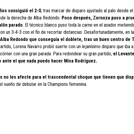
ños consiguió el 2-0
, tras marcar de disparo ajustado al palo desde el
desde la derecha de Alba Redondo.
Poco después, Zornoza puso a prue
balón parado
. El técnico blanco puso toda la carne en el asador metiend
n un 3-4-3 con el fin de recortar distancias. Desafortunadamente, en l
Alba Redondo que conseguía el doblete, tras un buen centro de T
rtido, Lorena Navarro probó suerte con un lejanísimo disparo que iba a 
 córner con una gran parada. Para redondear su gran partido,
el Levant
nto ante el que nada puedo hacer Misa Rodríguez.
 no les afecte para el trascendental choque que tienen que disp
el sueño de debutar en la Champions femenina.