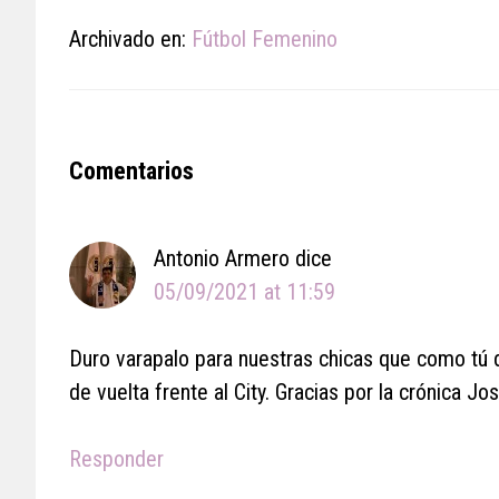
Archivado en:
Fútbol Femenino
Reader
Comentarios
Interactions
Antonio Armero
dice
05/09/2021 at 11:59
Duro varapalo para nuestras chicas que como tú 
de vuelta frente al City. Gracias por la crónica J
Responder