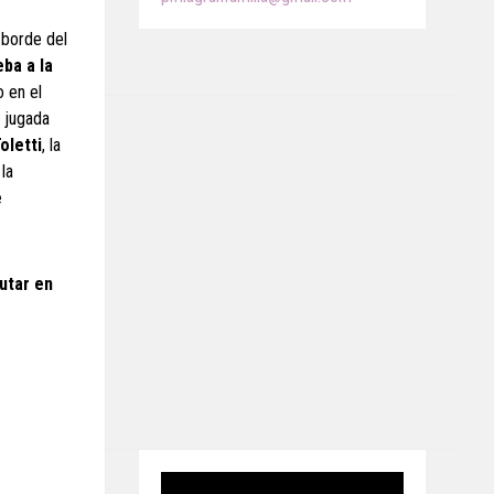
 borde del
ba a la
o en el
a jugada
oletti
, la
la
e
utar en