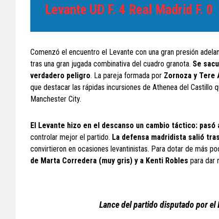
Levante UD F. 4 Real Madrid F. 0
Comenzó el encuentro el Levante con una gran presión adela
tras una gran jugada combinativa del cuadro granota.
Se sacu
verdadero peligro
. La pareja formada por
Zornoza y Tere A
que destacar las rápidas incursiones de Athenea del Castillo
Manchester City.
El Levante hizo en el descanso un cambio táctico: pasó 
controlar mejor el partido.
La defensa madridista salió tra
convirtieron en ocasiones levantinistas. Para dotar de más p
de Marta Corredera (muy gris) y a Kenti Robles
para dar 
Lance del partido disputado por el