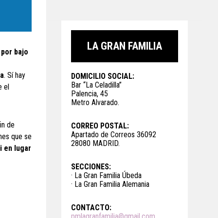
LA GRAN FAMILIA
 por bajo
ta
. Sí hay
DOMICILIO SOCIAL:
Bar “La Celadilla”
 el
Palencia, 45
Metro Alvarado.
in de
CORREO POSTAL:
Apartado de Correos 36092
nes que se
28080 MADRID.
i en lugar
SECCIONES:
· La Gran Familia Úbeda
· La Gran Familia Alemania
CONTACTO:
pmlagranfamilia@gmail.com