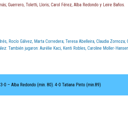
ás; Guerrero, Toletti, Lloris; Carol Férez, Alba Redondo y Leire Baños.
drés, Rocío Gálvez, Marta Corredera; Teresa Abelleira, Claudia Zornoza; 
ález: También jugaron: Aurélie Kaci, Kenti Robles, Caroline Moller-Hansen
 3-0 – Alba Redondo (min. 80). 4-0 Tatiana Pinto (min.89)