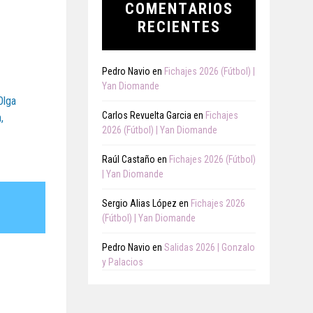
COMENTARIOS
RECIENTES
Pedro Navio
en
Fichajes 2026 (Fútbol) |
Yan Diomande
Olga
Carlos Revuelta Garcia
en
Fichajes
,
2026 (Fútbol) | Yan Diomande
Raúl Castaño
en
Fichajes 2026 (Fútbol)
| Yan Diomande
Sergio Alias López
en
Fichajes 2026
(Fútbol) | Yan Diomande
Pedro Navio
en
Salidas 2026 | Gonzalo
y Palacios