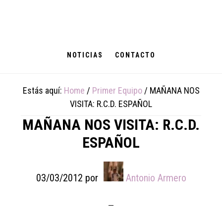
Skip
Skip
Skip
to
to
to
main
primary
footer
content
sidebar
NOTICIAS
CONTACTO
Estás aquí:
Home
/
Primer Equipo
/
MAÑANA NOS
VISITA: R.C.D. ESPAÑOL
MAÑANA NOS VISITA: R.C.D.
ESPAÑOL
03/03/2012
por
Antonio Armero