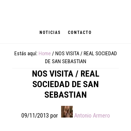
Skip
Skip
Skip
to
to
to
main
primary
footer
content
sidebar
NOTICIAS
CONTACTO
Estás aquí:
Home
/
NOS VISITA / REAL SOCIEDAD
DE SAN SEBASTIAN
NOS VISITA / REAL
SOCIEDAD DE SAN
SEBASTIAN
09/11/2013
por
Antonio Armero