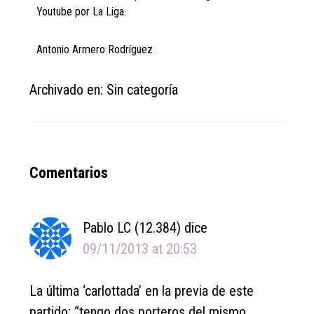
Youtube por La Liga.
Antonio Armero Rodríguez
Archivado en: Sin categoría
Reader
Comentarios
Interactions
Pablo LC (12.384)
dice
09/11/2013 at 20:53
La última ‘carlottada’ en la previa de este
partido: “tengo dos porteros del mismo