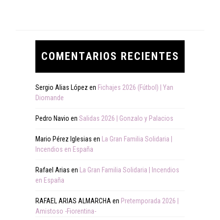
COMENTARIOS RECIENTES
Sergio Alias López
en
Fichajes 2026 (Fútbol) | Yan
Diomande
Pedro Navio
en
Salidas 2026 | Gonzalo y Palacios
Mario Pérez Iglesias
en
La Gran Familia Solidaria |
Incendios en España
Rafael Arias
en
La Gran Familia Solidaria | Incendios
en España
RAFAEL ARIAS ALMARCHA
en
Pretemporada 2026 |
Amistoso -Fiorentina-