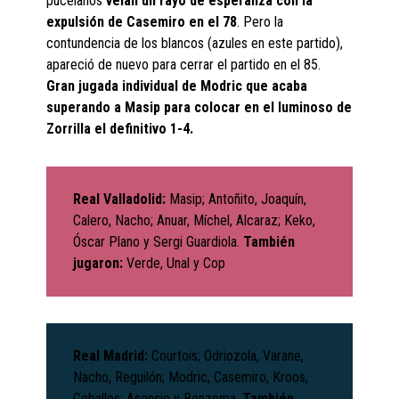
pucelanos
veían un rayo de esperanza con la
expulsión de Casemiro en el 78
. Pero la
contundencia de los blancos (azules en este partido),
apareció de nuevo para cerrar el partido en el 85.
Gran jugada individual de Modric que acaba
superando a Masip para colocar en el luminoso de
Zorrilla el definitivo 1-4.
Real Valladolid:
Masip; Antoñito, Joaquín,
Calero, Nacho; Anuar, Míchel, Alcaraz; Keko,
Óscar Plano y Sergi Guardiola.
También
jugaron:
Verde, Unal y Cop
Real Madrid:
Courtois; Odriozola, Varane,
Nacho, Reguilón; Modric, Casemiro, Kroos,
Ceballos; Asensio y Benzema.
También