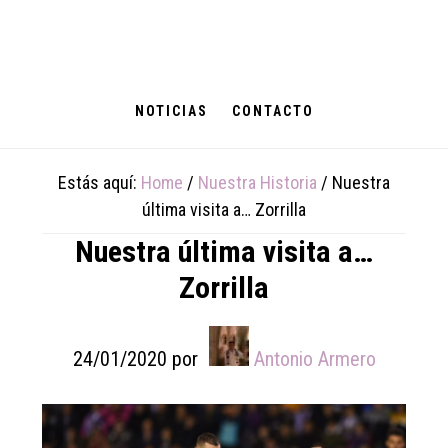
Skip
Skip
Skip
to
to
to
main
primary
footer
content
sidebar
NOTICIAS
CONTACTO
Estás aquí:
Home
/
Nuestra Historia
/
Nuestra
última visita a… Zorrilla
Nuestra última visita a…
Zorrilla
24/01/2020
por
Antonio Armero