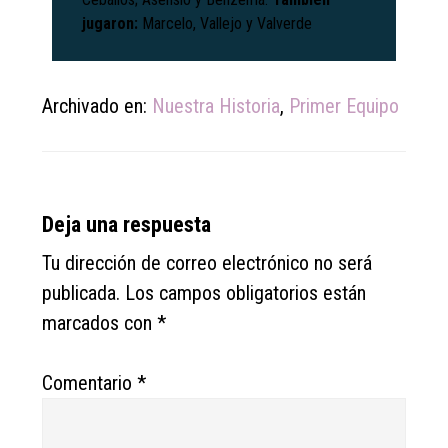
jugaron:
Marcelo, Vallejo y Valverde
Archivado en:
Nuestra Historia
,
Primer Equipo
Reader
Deja una respuesta
Interactions
Tu dirección de correo electrónico no será
publicada.
Los campos obligatorios están
marcados con
*
Comentario
*