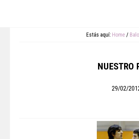
Skip
Skip
Skip
to
to
to
main
primary
footer
content
sidebar
Estás aquí:
Home
/
Bal
NUESTRO 
29/02/201