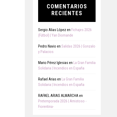
COMENTARIOS
RECIENTES
Sergio Alias López
en
Fichajes 2026
(Fútbol) | Yan Diomande
Pedro Navio
en
Salidas 2026 | Gonzalo
y Palacios
Mario Pérez Iglesias
en
La Gran Familia
Solidaria | Incendios en España
Rafael Arias
en
La Gran Familia
Solidaria | Incendios en España
RAFAEL ARIAS ALMARCHA
en
Pretemporada 2026 | Amistoso -
Fiorentina-