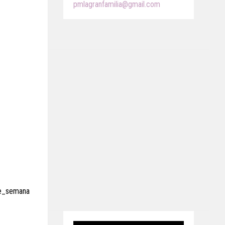
pmlagranfamilia@gmail.com
de_semana