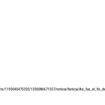
cesto/1193040475320/1330086671557/noticia/Noticia/Asi_fue_el_fin_