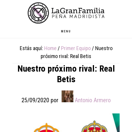
Skip
Skip
Skip
to
to
to
main
primary
footer
content
sidebar
MENU
Estás aquí:
Home
/
Primer Equipo
/
Nuestro
próximo rival: Real Betis
Nuestro próximo rival: Real
Betis
25/09/2020
por
Antonio Armero