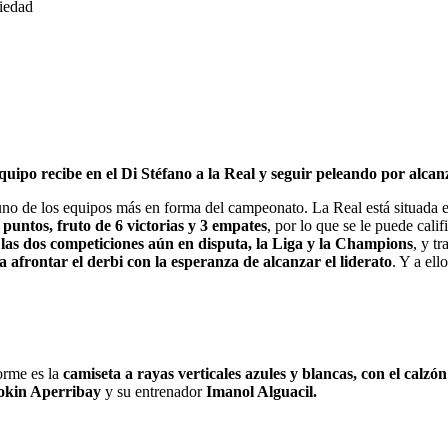
iedad
ipo recibe en el Di Stéfano a la Real y seguir peleando por alcanza
 uno de los equipos más en forma del campeonato. La Real está situada 
untos, fruto de 6 victorias y 3 empates
, por lo que se le puede cali
las dos competiciones aún en disputa, la Liga y la Champions
, y t
a afrontar el derbi con la esperanza de alcanzar el liderato
. Y a ell
orme es la
camiseta a rayas verticales azules y blancas, con el calzó
okin Aperribay
y su entrenador
Imanol Alguacil.