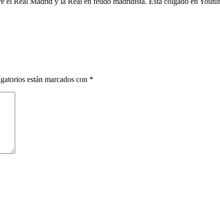
tre el Real Madrid y la Real en feudo madridista. Está colgado en Yout
gatorios están marcados con
*