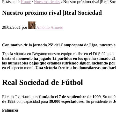
Estás aquí:
Home
/
Nuestros rivales
/
Nuestro próximo rival |Real Soc
Nuestro próximo rival |Real Sociedad
28/02/2021
por
Antonio Armero
Con motivo de la jornada 25ª del Campeonato de Liga, nuestro equ
Tras la victoria en Bérgamo nuestro equipo recibe en el Di Stéfano a
hasta el momento ha jugado 12 partidos en los que ha sumado 21 p
las numerables bajas que estamos sufriendo siguen luchando por 
en el aspecto moral.
Una victoria frente a los donostiarras nos harí
Real Sociedad de Fútbol
El club Txuri-urdin es
fundado el 7 de septiembre de 1909
. Su unif
de 1993
con capacidad para
39.000 espectadores
. Su presidente es
J
Palmarés