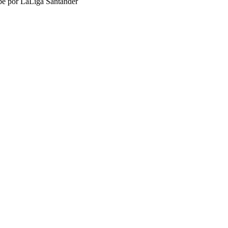
ube por LaLiga Santander