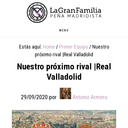
Skip
Skip
Skip
to
to
to
main
primary
footer
content
sidebar
MENU
Estás aquí:
Home
/
Primer Equipo
/
Nuestro
próximo rival |Real Valladolid
Nuestro próximo rival |Real
Valladolid
29/09/2020
por
Antonio Armero