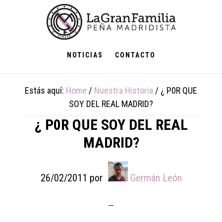
Skip
Skip
Skip
to
to
to
main
primary
footer
content
sidebar
NOTICIAS
CONTACTO
Estás aquí:
Home
/
Nuestra Historia
/
¿ P0R QUE
SOY DEL REAL MADRID?
¿ P0R QUE SOY DEL REAL
MADRID?
26/02/2011
por
Germán León