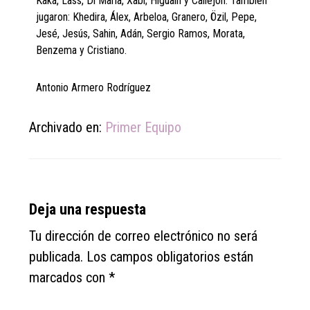
Kaká, Lass, Di María, Xabi; Higuaín y Callejón. También
jugaron: Khedira, Álex, Arbeloa, Granero, Özil, Pepe,
Jesé, Jesús, Sahin, Adán, Sergio Ramos, Morata,
Benzema y Cristiano.
Antonio Armero Rodríguez
Archivado en:
Primer Equipo
Reader
Deja una respuesta
Interactions
Tu dirección de correo electrónico no será
publicada.
Los campos obligatorios están
marcados con
*