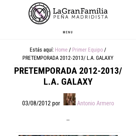
Skip
Skip
Skip
to
to
to
main
primary
footer
content
sidebar
MENU
Estás aquí:
Home
/
Primer Equipo
/
PRETEMPORADA 2012-2013/ L.A. GALAXY
PRETEMPORADA 2012-2013/
L.A. GALAXY
03/08/2012
por
Antonio Armero