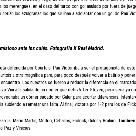
a los merengues, en el caso del turco con gol anulado por fuera de juego
o serían los azulgranas los que se iban a adelantar con un gol de Pau Víc
amistoso ante los culés. Fotografía X Real Madrid.
ta defendida por Courtois. Pau Víctor iba a ser el protagonista de este 
urtois a otra magnífica para, para poco después volver a batirlo y poner
encuentro. Los nuestros se fueron a reducir la diferencia en el marcad
vo Vini a la salida de un córner que detuv6 Ter Steven, pero sería ya co
ovechaba un córner sacado por Güler para acortar diferencias. Intentar
 subiendo a rematar una falta. Al final, victoria por 1-2 para los de Flick
García; Mario Martín, Modric, Ceballos; Endrick, Güler y Brahim.
También 
o Paz y Vinicius.