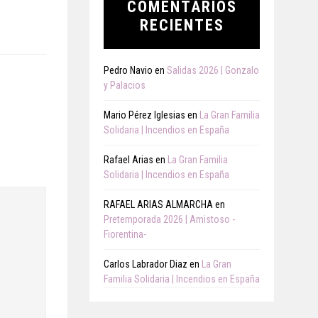
COMENTARIOS
RECIENTES
Pedro Navio
en
Salidas 2026 | Gonzalo
y Palacios
Mario Pérez Iglesias
en
La Gran Familia
Solidaria | Incendios en España
Rafael Arias
en
La Gran Familia
Solidaria | Incendios en España
RAFAEL ARIAS ALMARCHA
en
Pretemporada 2026 | Amistoso -
Fiorentina-
Carlos Labrador Diaz
en
La Gran
Familia Solidaria | Incendios en España