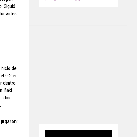
. Siguió
tor antes
inicio de
 el 0-2 en
or dentro
n Iñaki
on los
.
jugaron: