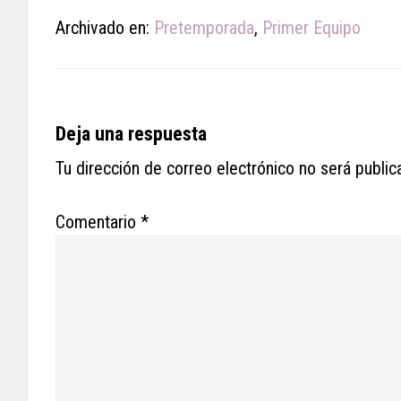
Archivado en:
Pretemporada
,
Primer Equipo
Reader
Deja una respuesta
Interactions
Tu dirección de correo electrónico no será public
Comentario
*