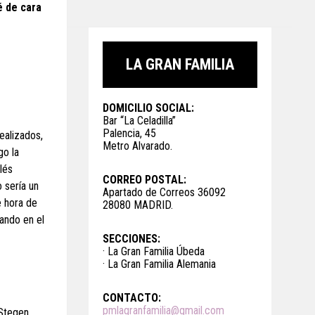
é de cara
LA GRAN FAMILIA
DOMICILIO SOCIAL:
Bar “La Celadilla”
Palencia, 45
ealizados,
Metro Alvarado.
go la
lés
CORREO POSTAL:
 sería un
Apartado de Correos 36092
e hora de
28080 MADRID.
ando en el
SECCIONES:
· La Gran Familia Úbeda
· La Gran Familia Alemania
CONTACTO:
pmlagranfamilia@gmail.com
Stegen.