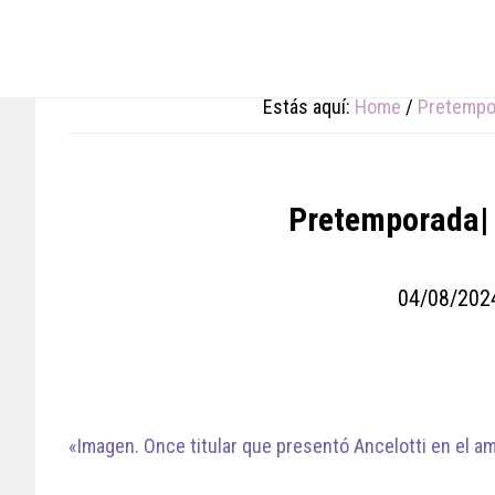
Skip
Skip
Skip
to
to
to
main
primary
footer
content
sidebar
Estás aquí:
Home
/
Pretempo
Pretemporada| 
04/08/202
«Imagen. Once titular que presentó Ancelotti en el am