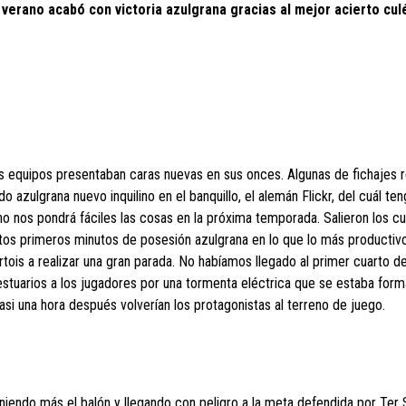
l verano acabó con victoria azulgrana gracias al mejor acierto cul
equipos presentaban caras nuevas en sus onces. Algunas de fichajes r
 azulgrana nuevo inquilino en el banquillo, el alemán Flickr, del cuál ten
 nos pondrá fáciles las cosas en la próxima temporada. Salieron los cu
tos primeros minutos de posesión azulgrana en lo que lo más productivo
ois a realizar una gran parada. No habíamos llegado al primer cuarto d
stuarios a los jugadores por una tormenta eléctrica que se estaba form
Casi una hora después volverían los protagonistas al terreno de juego.
niendo más el balón y llegando con peligro a la meta defendida por Ter 