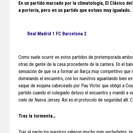
En un partido marcado por la climatología, El Clásico de
a portería, pero en un partido que estuvo muy igualado.
Real Madrid 1 FC Barcelona 2
Como suele ocurrir en estos partidos de pretemporada ambos 
otras de gente de la casa procedente de la cantera. En el bando
sensación de que va a formar un Barça muy competitivo que no
dominando el encuentro, con los nuestros aguantando bien es
saque de esquina cabeceado por Pau Víctor que obligó a Court
partido cuando el colegiado detuvo el encuentro y mandó a ve
cielo de Nueva Jersey. Así es el protocolo de seguridad allí. 
Tras la tormenta…
Tras el parón los nuestros salieron mucho más enchufados, te