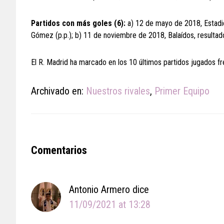
Partidos con más goles (6):
a) 12 de mayo de 2018, Estadio 
Gómez (p.p.); b) 11 de noviembre de 2018, Balaídos, resultad
El R. Madrid ha marcado en los 10 últimos partidos jugados fre
Archivado en:
Nuestros rivales
,
Primer Equipo
Reader
Comentarios
Interactions
Antonio Armero
dice
11/09/2021 at 13:28