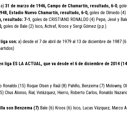
) a)
31 de marzo de 1946, Campo de Chamartín, resultado, 6-0
, gol
948, Estadio Nuevo Chamartín, resultado, 6-0,
goles de Olmedo (4) 
, resultado: 7-1
, goles de CRISTIANO RONALDO (4) Pepe, Jesé y Bal
0,
goles de Bale (2) Isco, Achraf, Kroos y Sergi Gómez (p.p.).
 liga son:
a) desde el 7 de abril de 1979 al 13 de diciembre de 1987 (6 
artidos)
 en liga ES LA ACTUAL, que va desde el 6 de diciembre de 2014 (14
no Ronaldo (15) Roque Olsen y Raúl (8) Pahíño, Benzema (7) Molowny, O
(5) Chus Alonso, Rial, Velázquez, Hierro, Roberto Carlos, Ronaldo Nazario
tilla son Benzema (7)
Bale (6) Kroos (6) Isco, Lucas Vázquez, Marco A