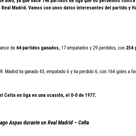
te bien, ya que hace 14v partidos de liga que no perdemos contra 
el Real Madrid. Vamos con unos datos interesantes del partido y 
alance de
64 partidos ganados,
17 empatados y 29 perdidos, con
254 
l R. Madrid ha ganado 43, empatado 6 y ha perdido 6, con 164 goles a fa
l Celta en liga en una ocasión, el 0-0 de 1977.
Iago Aspas durante un Real Madrid – Celta