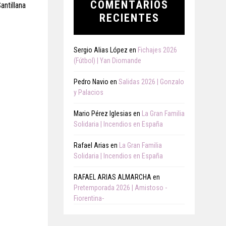
COMENTARIOS
ntillana
RECIENTES
Sergio Alias López
en
Fichajes 2026
(Fútbol) | Yan Diomande
Pedro Navio
en
Salidas 2026 | Gonzalo
y Palacios
Mario Pérez Iglesias
en
La Gran Familia
Solidaria | Incendios en España
Rafael Arias
en
La Gran Familia
Solidaria | Incendios en España
RAFAEL ARIAS ALMARCHA
en
Pretemporada 2026 | Amistoso -
Fiorentina-