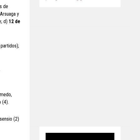
es de
Arsuaga y
e; d)
12 de
partidos);
lmedo,
 (4).
sensio (2)