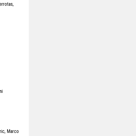
errotas,
ni
ric, Marco