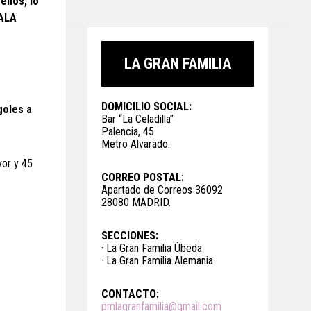
ellos, lo
HALA
LA GRAN FAMILIA
DOMICILIO SOCIAL:
goles a
Bar “La Celadilla”
Palencia, 45
Metro Alvarado.
vor y 45
CORREO POSTAL:
Apartado de Correos 36092
28080 MADRID.
SECCIONES:
· La Gran Familia Úbeda
· La Gran Familia Alemania
CONTACTO:
pmlagranfamilia@gmail.com