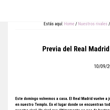
Skip
Skip
Skip
to
to
to
main
primary
footer
content
sidebar
Estás aquí:
Home
/
Nuestros rivales
Previa del Real Madrid
10/09/2
Este domingo volvemos a casa. El Real Madrid vuelve a 
en nuestro Templo. En el lugar donde se encuentran tod