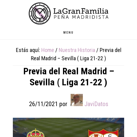
Skip
Skip
Skip
to
to
to
main
primary
footer
content
sidebar
MENU
Estás aquí:
Home
/
Nuestra Historia
/
Previa del
Real Madrid – Sevilla ( Liga 21-22 )
Previa del Real Madrid –
Sevilla ( Liga 21-22 )
26/11/2021
por
JaviDatos