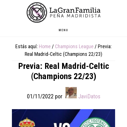
Skip
Skip
Skip
to
to
to
main
primary
footer
content
sidebar
MENU
Estás aquí:
Home
/
Champions League
/
Previa:
Real Madrid-Celtic (Champions 22/23)
Previa: Real Madrid-Celtic
(Champions 22/23)
01/11/2022
por
JaviDatos