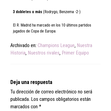
3 dobletes o más
(Rodrygo, Benzema -2-)
El R. Madrid ha marcado en los 10 últimos partidos
jugados de Copa de Europa.
Archivado en:
Champions League
,
Nuestra
Historia
,
Nuestros rivales
,
Primer Equipo
Reader
Deja una respuesta
Interactions
Tu dirección de correo electrónico no será
publicada.
Los campos obligatorios están
marcados con
*