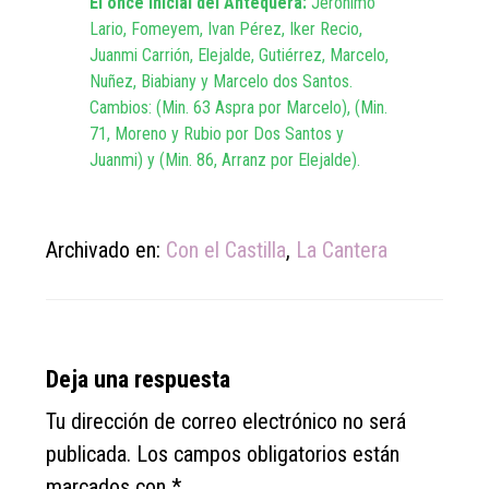
El once inicial del Antequera:
Jerónimo
Lario, Fomeyem, Ivan Pérez, Iker Recio,
Juanmi Carrión, Elejalde, Gutiérrez, Marcelo,
Nuñez, Biabiany y Marcelo dos Santos.
Cambios: (Min. 63 Aspra por Marcelo), (Min.
71, Moreno y Rubio por Dos Santos y
Juanmi) y (Min. 86, Arranz por Elejalde).
Archivado en:
Con el Castilla
,
La Cantera
Reader
Deja una respuesta
Interactions
Tu dirección de correo electrónico no será
publicada.
Los campos obligatorios están
marcados con
*