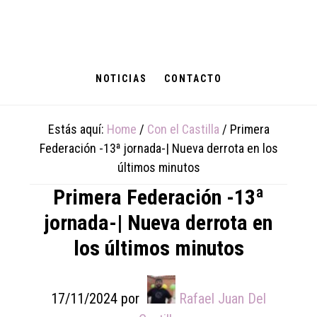
Skip
Skip
Skip
to
to
to
main
primary
footer
content
sidebar
NOTICIAS
CONTACTO
Estás aquí:
Home
/
Con el Castilla
/
Primera
Federación -13ª jornada-| Nueva derrota en los
últimos minutos
Primera Federación -13ª
jornada-| Nueva derrota en
los últimos minutos
17/11/2024
por
Rafael Juan Del