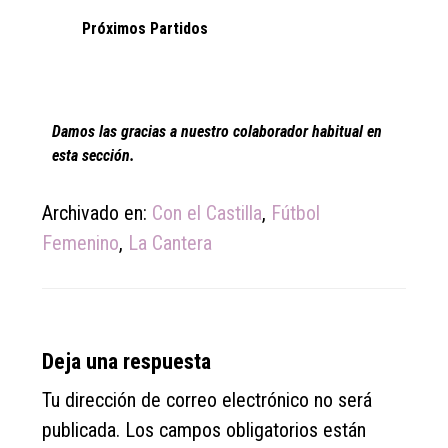
Próximos Partidos
Damos las gracias a nuestro colaborador habitual en
esta sección.
Archivado en:
Con el Castilla
,
Fútbol
Femenino
,
La Cantera
Reader
Deja una respuesta
Interactions
Tu dirección de correo electrónico no será
publicada.
Los campos obligatorios están