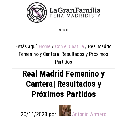
Skip
Skip
Skip
to
to
to
main
primary
footer
content
sidebar
MENU
Estás aquí:
Home
/
Con el Castilla
/
Real Madrid
Femenino y Cantera| Resultados y Próximos
Partidos
Real Madrid Femenino y
Cantera| Resultados y
Próximos Partidos
20/11/2023
por
Antonio Armero