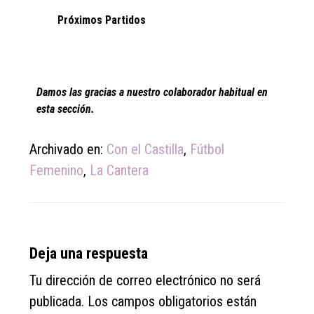
Próximos Partidos
Damos las gracias a nuestro colaborador habitual en
esta sección.
Archivado en:
Con el Castilla
,
Fútbol
Femenino
,
La Cantera
Reader
Deja una respuesta
Interactions
Tu dirección de correo electrónico no será
publicada.
Los campos obligatorios están