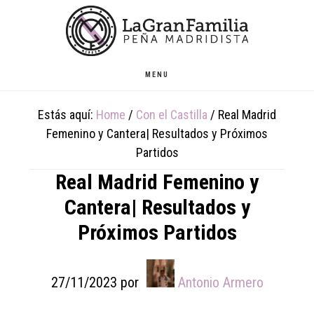
Skip
Skip
Skip
to
to
to
main
primary
footer
content
sidebar
MENU
Estás aquí:
Home
/
Con el Castilla
/
Real Madrid
Femenino y Cantera| Resultados y Próximos
Partidos
Real Madrid Femenino y
Cantera| Resultados y
Próximos Partidos
27/11/2023
por
Antonio Armero