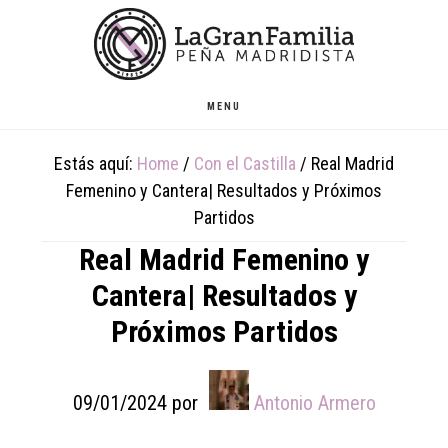
Skip
Skip
Skip
to
to
to
main
primary
footer
content
sidebar
MENU
Estás aquí:
Home
/
Con el Castilla
/
Real Madrid
Femenino y Cantera| Resultados y Próximos
Partidos
Real Madrid Femenino y
Cantera| Resultados y
Próximos Partidos
09/01/2024
por
Antonio Armero