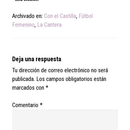
Archivado en:
Con el Castilla
,
Fútbol
Femenino
,
La Cantera
Reader
Deja una respuesta
Interactions
Tu dirección de correo electrónico no será
publicada.
Los campos obligatorios están
marcados con
*
Comentario
*