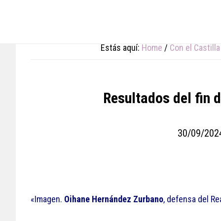
Skip
Skip
Skip
to
to
to
main
primary
footer
content
sidebar
Estás aquí:
Home
/
Con el Castilla
Resultados del fin
30/09/202
«Imagen.
Oihane Hernández Zurbano
, defensa del Re