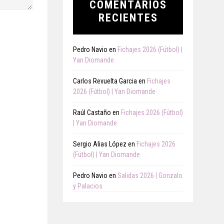
COMENTARIOS
RECIENTES
Pedro Navio
en
Fichajes 2026 (Fútbol) |
Yan Diomande
Carlos Revuelta Garcia
en
Fichajes
2026 (Fútbol) | Yan Diomande
Raúl Castaño
en
Fichajes 2026 (Fútbol)
| Yan Diomande
Sergio Alias López
en
Fichajes 2026
(Fútbol) | Yan Diomande
Pedro Navio
en
Salidas 2026 | Gonzalo
y Palacios