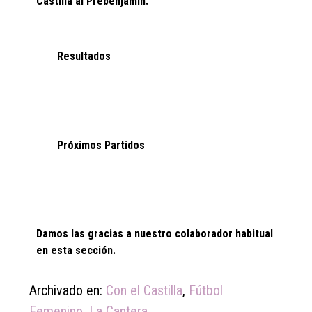
Castilla al Prebenjamín.
Resultados
Próximos Partidos
Damos las gracias a nuestro colaborador habitual
en esta sección.
Archivado en:
Con el Castilla
,
Fútbol
Femenino
,
La Cantera