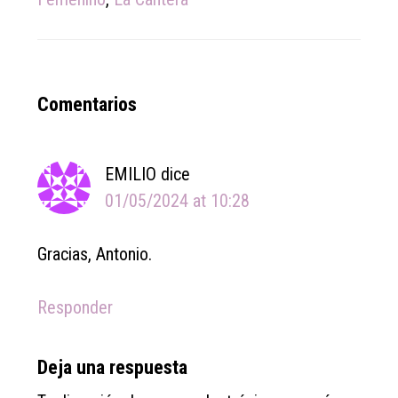
Reader
Comentarios
Interactions
EMILIO
dice
01/05/2024 at 10:28
Gracias, Antonio.
Responder
Deja una respuesta