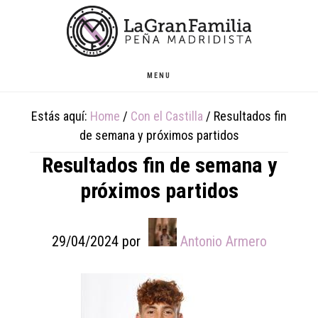
Skip
Skip
Skip
to
to
to
main
primary
footer
content
sidebar
MENU
Estás aquí:
Home
/
Con el Castilla
/
Resultados fin
de semana y próximos partidos
Resultados fin de semana y
próximos partidos
29/04/2024
por
Antonio Armero