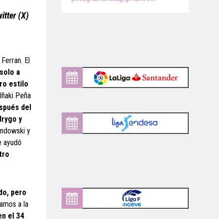
itter (X)
Ferran. El
solo a
ro estilo
 Iñaki Peña
spués del
drygo y
andowski y
le ayudó
tro
do, pero
amos a la
en el 34