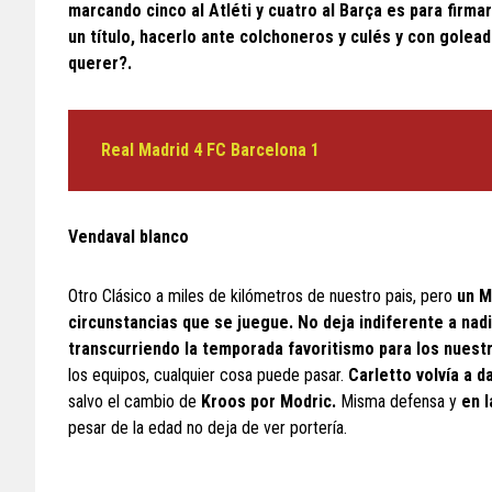
marcando cinco al Atléti y cuatro al Barça es para firma
un título, hacerlo ante colchoneros y culés y con gole
querer?.
Real Madrid 4 FC Barcelona
1
Vendaval blanco
Otro Clásico a miles de kilómetros de nuestro pais, pero
un M
circunstancias que se juegue. No deja indiferente a nad
transcurriendo la temporada favoritismo para los nuest
los equipos, cualquier cosa puede pasar.
Carletto volvía a d
salvo el cambio de
Kroos por Modric.
Misma defensa y
en l
pesar de la edad no deja de ver portería.