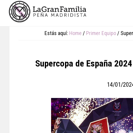
Skip
Skip
Skip
to
to
to
main
primary
footer
content
sidebar
Estás aquí:
Home
/
Primer Equipo
/
Super
Supercopa de España 2024 
14/01/202