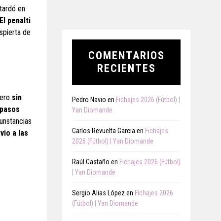
 tardó en
El penalti
spierta de
COMENTARIOS
RECIENTES
Pero
sin
Pedro Navio
en
Fichajes 2026 (Fútbol) |
 pasos
Yan Diomande
unstancias
Carlos Revuelta Garcia
en
Fichajes
io a las
2026 (Fútbol) | Yan Diomande
Raúl Castaño
en
Fichajes 2026 (Fútbol)
| Yan Diomande
Sergio Alias López
en
Fichajes 2026
(Fútbol) | Yan Diomande