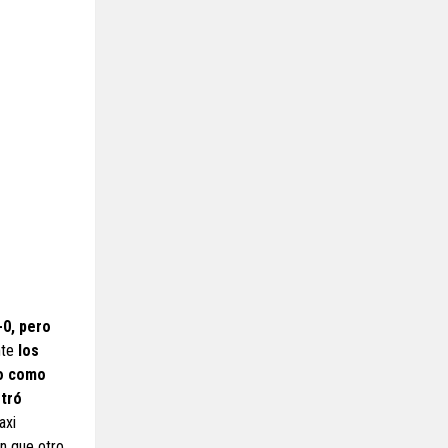
-0, pero
nte
los
ro como
stró
axi
n que otro