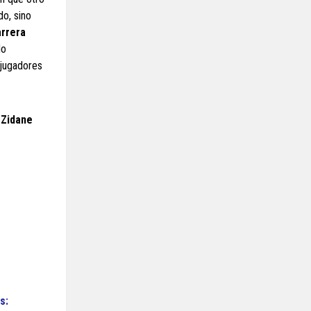
do, sino
arrera
do
 jugadores
 Zidane
s: