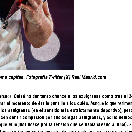
mo capitan. Fotografía Twitter (X) Real Madrid.com
minutos.
Quizá no dar tanto chance a los azulgranas como tras el 2
rar el momento de dar la puntilla a los culés.
Aunque lo que realme
 los azulgranas (en el sentido más estrictamente deportivo), pe
ecen sentir compasión por sus colegas azulgranas, y así lo demo
ue él lo justificase por la tensión que se había creado al final).
X
Lamine y Fermín, un Fermín que salió muy acelerado y que provocó algú