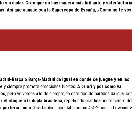
rlo sin dudar. Creo que no hay manera más brillante y satisfactori
adas. Así que aunque sea la Supercopa de España, ¿Como no te voy
adrid-Barça o Barça-Madrid da igual en donde se juegue y en las
ie
y siempre promete emociones fuertes.
A priori y por como va
ros
, pero volvemos a lo de siempre,en este tipo de partidos da igual co
ar el ataque a la dupla brasileña
, repetiendo prácticamente centro de
a portería Lunin
. Xavi también apostaba por un 4-4-2 con un Lewandow