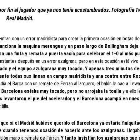
por fin al jugador que ya nos tenía acostumbrados. Fotografía Tw
Real Madrid.
tran con un error madridista para crear la primera ocasión en botas de 
funciona la maquina merengue y un pase largo de Bellingham deja 
n una finta y remata a puerta vacía para celebrar el 1-0 al más pu
instantes después en un error azulgrana, pero en esta ocasión está vivo
ado y el equipo azulgarana muy tocado. Y apenas tres minutos de
mente todas sus lineas en campo madridista y una contra entre Ro
ía el Barça con un remate de Ferran al larguero, el balón le cae a Lew
l Barcelona estaba muy tocado, pero no arrojaba la toalla
y a ello 
s levantaron el pie del acelerador y el Barcelona acampó en nues
illa.
 que si el Madrid hubiese querido el Barcelona ya estaría finiquita
re cuando tenemos ocasión de hacerlo ante los azulgranas.
Llegab
 balón mano a remate de Ferran.
Y tanto insistían los azulgranas que 