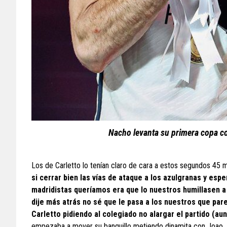
Nacho levanta su primera copa co
Los de Carletto lo tenían claro de cara a estos segundos 45 
si cerrar bien las vías de ataque a los azulgranas y espe
madridistas queríamos era que lo nuestros humillasen a
dije más atrás no sé que le pasa a los nuestros que par
Carletto pidiendo al colegiado no alargar el partido (aunq
empezaba a mover su banquillo metiendo dinamita con Joao, 