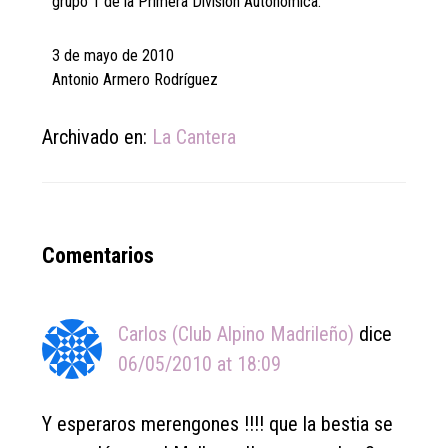
grupo 1 de la Primera División Autonómica.
3 de mayo de 2010
Antonio Armero Rodríguez
Archivado en:
La Cantera
Reader
Comentarios
Interactions
Carlos (Club Alpino Madrileño)
dice
06/05/2010 at 18:09
Y esperaros merengones !!!! que la bestia se