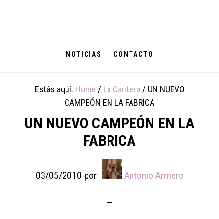
Skip
Skip
Skip
to
to
to
main
primary
footer
content
sidebar
NOTICIAS
CONTACTO
Estás aquí:
Home
/
La Cantera
/
UN NUEVO
CAMPEÓN EN LA FABRICA
UN NUEVO CAMPEÓN EN LA
FABRICA
03/05/2010
por
Antonio Armero