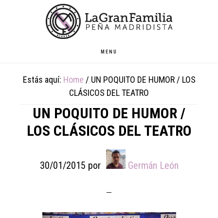
Skip
Skip
Skip
to
to
to
main
primary
footer
content
sidebar
MENU
Estás aquí:
Home
/
UN POQUITO DE HUMOR / LOS
CLÁSICOS DEL TEATRO
UN POQUITO DE HUMOR /
LOS CLÁSICOS DEL TEATRO
30/01/2015
por
Germán León