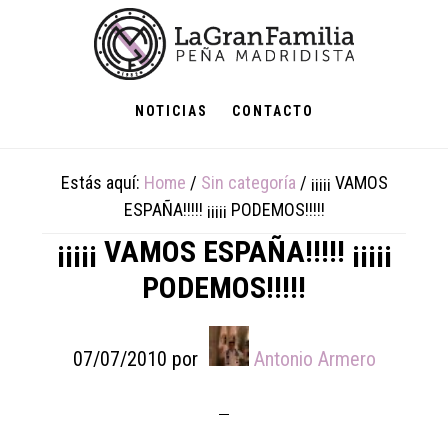
Skip
Skip
Skip
to
to
to
main
primary
footer
content
sidebar
NOTICIAS
CONTACTO
Estás aquí:
Home
/
Sin categoría
/
¡¡¡¡¡ VAMOS
ESPAÑA!!!!! ¡¡¡¡¡ PODEMOS!!!!!
¡¡¡¡¡ VAMOS ESPAÑA!!!!! ¡¡¡¡¡
PODEMOS!!!!!
07/07/2010
por
Antonio Armero