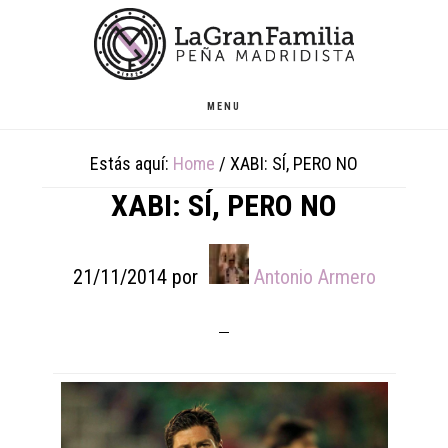
Skip
Skip
Skip
to
to
to
main
primary
footer
content
sidebar
MENU
Estás aquí:
Home
/
XABI: SÍ, PERO NO
XABI: SÍ, PERO NO
21/11/2014
por
Antonio Armero