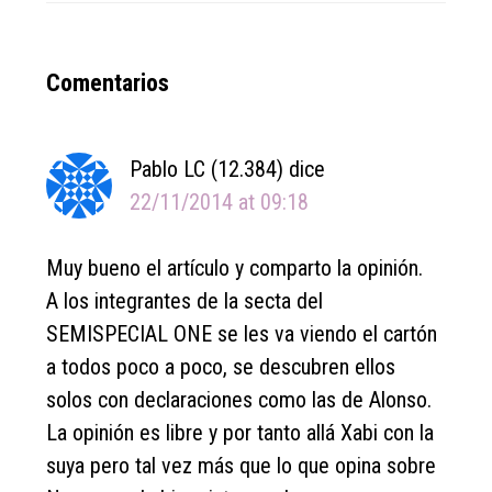
Reader
Comentarios
Interactions
Pablo LC (12.384)
dice
22/11/2014 at 09:18
Muy bueno el artículo y comparto la opinión.
A los integrantes de la secta del
SEMISPECIAL ONE se les va viendo el cartón
a todos poco a poco, se descubren ellos
solos con declaraciones como las de Alonso.
La opinión es libre y por tanto allá Xabi con la
suya pero tal vez más que lo que opina sobre