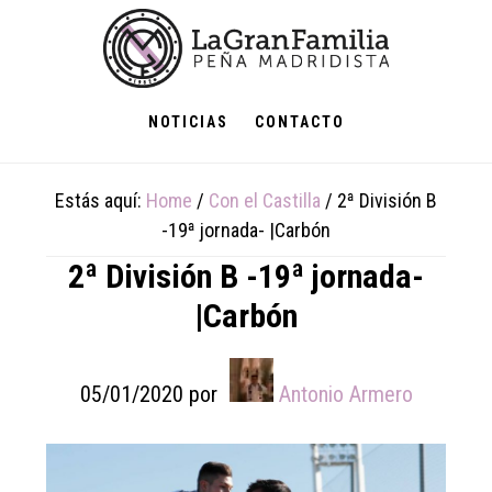
Skip
Skip
Skip
to
to
to
main
primary
footer
content
sidebar
NOTICIAS
CONTACTO
Estás aquí:
Home
/
Con el Castilla
/
2ª División B
-19ª jornada- |Carbón
2ª División B -19ª jornada-
|Carbón
05/01/2020
por
Antonio Armero