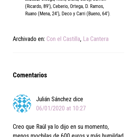
(Ricardo, 89’), Ceberio, Ortega, D. Ramos,
Ruano (Mena, 24’), Deco y Carri (Bueno, 64’).
Archivado en:
Con el Castilla
,
La Cantera
Reader
Comentarios
Interactions
Julián Sánchez
dice
06/01/2020 at 10:27
Creo que Raúl ya lo dijo en su momento,
menos mochilas de 600 euros y más humildad