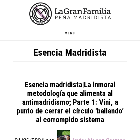
Skip
Skip
Skip
to
to
to
main
primary
footer
content
sidebar
MENU
Esencia Madridista
Esencia madridista|La inmoral
metodología que alimenta al
antimadridismo; Parte 1: Vini, a
punto de cerrar el círculo ‘bailando’
al corrompido sistema