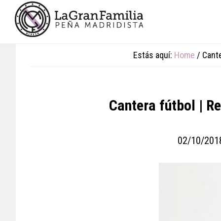
Skip
Skip
Skip
to
to
to
main
primary
footer
content
sidebar
Estás aquí:
Home
/
Cante
Cantera fútbol | R
02/10/201