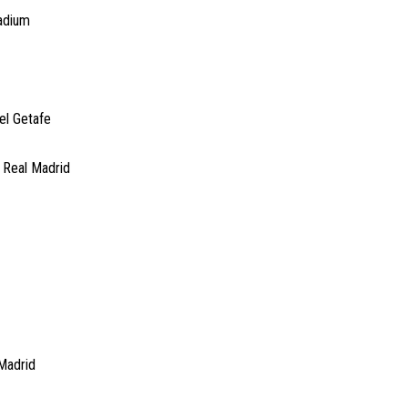
adium
el Getafe
 Real Madrid
Madrid