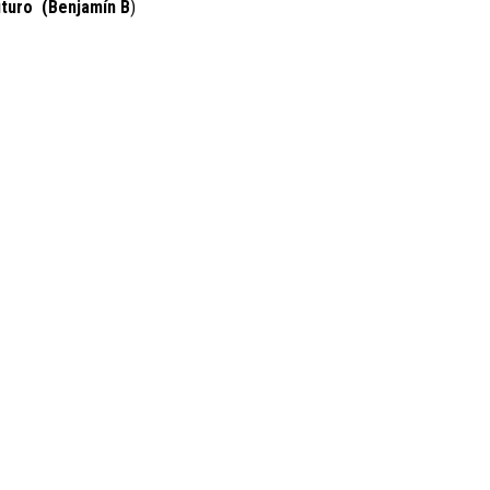
turo (Benjamín B
)