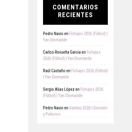
COMENTARIOS
RECIENTES
Pedro Navio
en
Fichajes 2026 (Fútbol) |
Yan Diomande
Carlos Revuelta Garcia
en
Fichajes
2026 (Fútbol) | Yan Diomande
Raúl Castaño
en
Fichajes 2026 (Fútbol)
| Yan Diomande
Sergio Alias López
en
Fichajes 2026
(Fútbol) | Yan Diomande
Pedro Navio
en
Salidas 2026 | Gonzalo
y Palacios