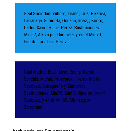
Real Sociedad: Yubero; Imanol, Uria, Pikabea,
Larrañaga; Guruceta, Oceáno, Imaz, ; Kodro,
Carlos Xavier y Luis Pérez. Sustituciones:
Min.57; Alkiza por Guruceta, y en el Min.70,
Fuentes por Luis Pérez.
Real Madrid: Buyo; Lasa, Rocha, Nando;
Sanchís; Michel, Prosinecki, Hierro, Martín
Vázquez; Butragueño y Zamorano.
Sustituciones: Min.76, Luis Enrique por Martín
Vázquez, y en el Min.83, Alfonso por
Zamorano