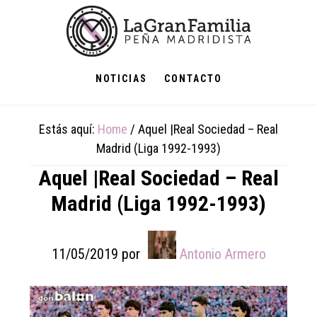
Skip
Skip
Skip
to
to
to
main
primary
footer
content
sidebar
NOTICIAS
CONTACTO
Estás aquí:
Home
/
Aquel |Real Sociedad – Real
Madrid (Liga 1992-1993)
Aquel |Real Sociedad – Real
Madrid (Liga 1992-1993)
11/05/2019
por
Antonio Armero