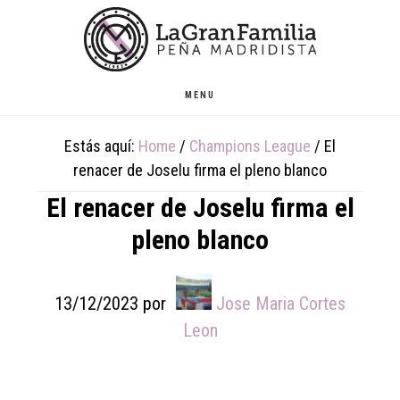
Skip
Skip
Skip
to
to
to
main
primary
footer
content
sidebar
MENU
Estás aquí:
Home
/
Champions League
/
El
renacer de Joselu firma el pleno blanco
El renacer de Joselu firma el
pleno blanco
13/12/2023
por
Jose Maria Cortes
Leon