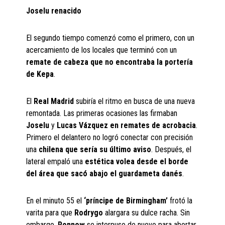
Joselu renacido
El segundo tiempo comenzó como el primero, con un
acercamiento de los locales que terminó con un
remate de cabeza que no encontraba la portería
de Kepa
.
El
Real Madrid
subiría el ritmo en busca de una nueva
remontada. Las primeras ocasiones las firmaban
Joselu
y
Lucas Vázquez
en remates de acrobacia
.
Primero el delantero no logró conectar con precisión
una
chilena que sería su último aviso
. Después, el
lateral empaló una
estética volea desde el borde
del área que sacó abajo el guardameta danés
.
En el minuto 55 el
‘príncipe de Birmingham’
frotó la
varita para que
Rodrygo
alargara su dulce racha. Sin
embargo,
Ronnow
se interpuso de nuevo para abortar