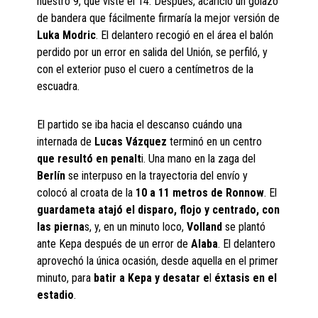
nuestro 9, que viste el 14. Después, acarició un golazo
de bandera que fácilmente firmaría la mejor versión de
Luka Modric
. El delantero recogió en el área el balón
perdido por un error en salida del Unión, se perfiló, y
con el exterior puso el cuero a centímetros de la
escuadra.
El partido se iba hacia el descanso cuándo una
internada de
Lucas Vázquez
terminó en un centro
que resultó en penalt
i. Una mano en la zaga del
Berlín
se interpuso en la trayectoria del envío y
colocó al croata de la
10 a 11 metros
de Ronnow
. El
guardameta atajó el disparo, flojo y centrado, con
las pierna
s, y, en un minuto loco,
Volland
se plantó
ante Kepa después de un error de
Alaba
. El delantero
aprovechó la única ocasión, desde aquella en el primer
minuto, para
batir a
Kepa y desatar e
l
éxtasis en el
estadio
.