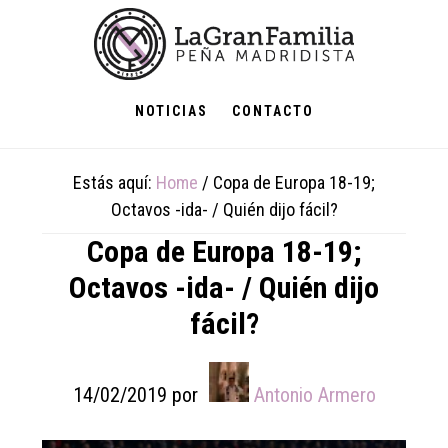
Skip
Skip
Skip
to
to
to
main
primary
footer
content
sidebar
NOTICIAS
CONTACTO
Estás aquí:
Home
/
Copa de Europa 18-19;
Octavos -ida- / Quién dijo fácil?
Copa de Europa 18-19;
Octavos -ida- / Quién dijo
fácil?
14/02/2019
por
Antonio Armero