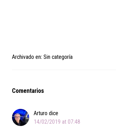
Archivado en: Sin categoría
Reader
Comentarios
Interactions
Arturo
dice
14/02/2019 at 07:48