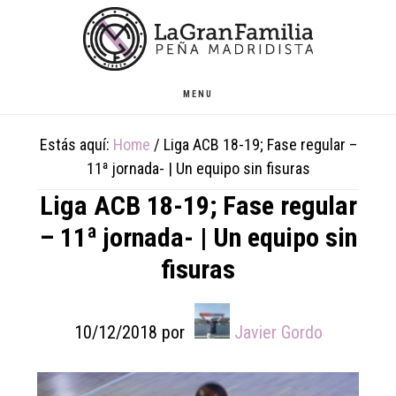
Skip
Skip
Skip
to
to
to
main
primary
footer
content
sidebar
MENU
Estás aquí:
Home
/
Liga ACB 18-19; Fase regular –
11ª jornada- | Un equipo sin fisuras
Liga ACB 18-19; Fase regular
– 11ª jornada- | Un equipo sin
fisuras
10/12/2018
por
Javier Gordo