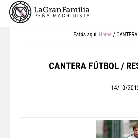
Skip
Skip
Skip
to
to
to
main
primary
footer
content
sidebar
Estás aquí:
Home
/
CANTERA 
CANTERA FÚTBOL / RE
14/10/201