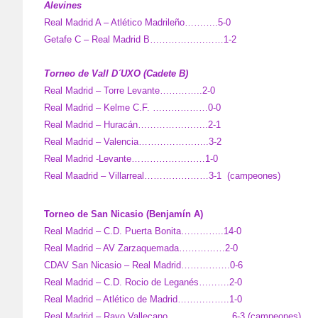
Alevines
Real Madrid A – Atlético Madrileño………..5-0
Getafe C – Real Madrid B……………………1-2
Torneo de Vall D´UXO (Cadete B)
Real Madrid – Torre Levante…………..2-0
Real Madrid – Kelme C.F. ………………0-0
Real Madrid – Huracán…………………..2-1
Real Madrid – Valencia…………………..3-2
Real Madrid -Levante……………………1-0
Real Maadrid – Villarreal…………………3-1 (campeones)
Torneo de San Nicasio (Benjamín A)
Real Madrid – C.D. Puerta Bonita…………..14-0
Real Madrid – AV Zarzaquemada……………2-0
CDAV San Nicasio – Real Madrid…………….0-6
Real Madrid – C.D. Rocio de Leganés……….2-0
Real Madrid – Atlético de Madrid……………..1-0
Real Madrid – Rayo Vallecano…………………6-3 (campeones)