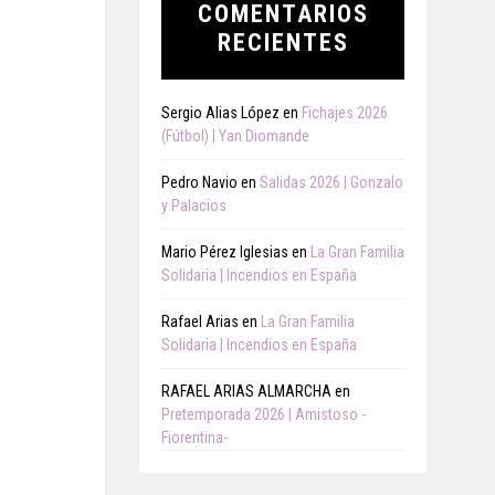
COMENTARIOS
RECIENTES
Sergio Alias López
en
Fichajes 2026
(Fútbol) | Yan Diomande
Pedro Navio
en
Salidas 2026 | Gonzalo
y Palacios
Mario Pérez Iglesias
en
La Gran Familia
Solidaria | Incendios en España
Rafael Arias
en
La Gran Familia
Solidaria | Incendios en España
RAFAEL ARIAS ALMARCHA
en
Pretemporada 2026 | Amistoso -
Fiorentina-