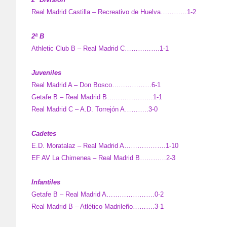
Real Madrid Castilla – Recreativo de Huelva…………1-2
2ª B
Athletic Club B – Real Madrid C…………….1-1
Juveniles
Real Madrid A – Don Bosco………………6-1
Getafe B – Real Madrid B…………………1-1
Real Madrid C – A.D. Torrejón A………..3-0
Cadetes
E.D. Moratalaz – Real Madrid A……………….1-10
EF AV La Chimenea – Real Madrid B…………2-3
Infantiles
Getafe B – Real Madrid A………………….0-2
Real Madrid B – Atlético Madrileño……….3-1