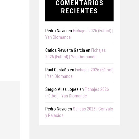
COMENTARIOS
RECIENTES
Pedro Navio
en
Fichajes 2026 (Fútbol) |
Yan Diomande
Carlos Revuelta Garcia
en
Fichajes
2026 (Fútbol) | Yan Diomande
Raúl Castaño
en
Fichajes 2026 (Fútbol)
| Yan Diomande
Sergio Alias López
en
Fichajes 2026
(Fútbol) | Yan Diomande
Pedro Navio
en
Salidas 2026 | Gonzalo
y Palacios