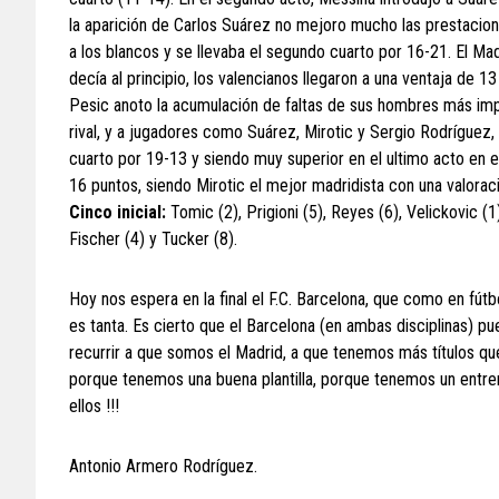
la aparición de Carlos Suárez no mejoro mucho las prestacion
a los blancos y se llevaba el segundo cuarto por 16-21. El 
decía al principio, los valencianos llegaron a una ventaja de 
Pesic anoto la acumulación de faltas de sus hombres más impor
rival, y a jugadores como Suárez, Mirotic y Sergio Rodríguez, 
cuarto por 19-13 y siendo muy superior en el ultimo acto en
16 puntos, siendo Mirotic el mejor madridista con una valorac
Cinco inicial:
Tomic (2), Prigioni (5), Reyes (6), Velickovic (1
Fischer (4) y Tucker (8).
Hoy nos espera en la final el F.C. Barcelona, que como en fútbo
es tanta. Es cierto que el Barcelona (en ambas disciplinas) p
recurrir a que somos el Madrid, a que tenemos más títulos qu
porque tenemos una buena plantilla, porque tenemos un entrena
ellos !!!
Antonio Armero Rodríguez.