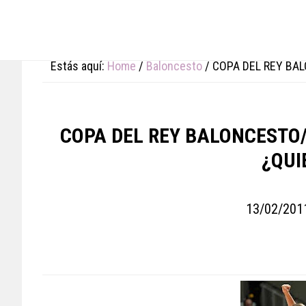
Skip
Skip
Skip
to
to
to
main
primary
footer
content
sidebar
Estás aquí:
Home
/
Baloncesto
/
COPA DEL REY BAL
COPA DEL REY BALONCESTO/
¿QUI
13/02/201