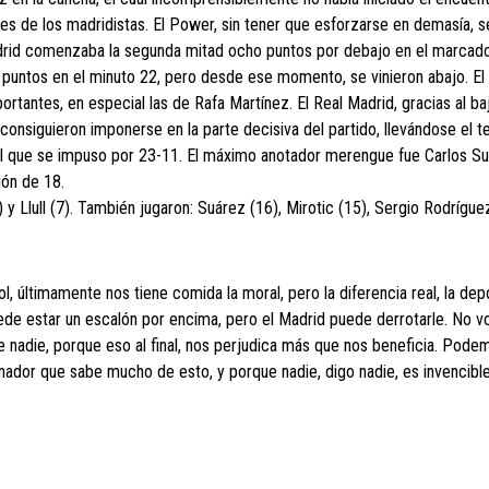
es de los madridistas. El Power, sin tener que esforzarse en demasía, s
Madrid comenzaba la segunda mitad ocho puntos por debajo en el marcad
13 puntos en el minuto 22, pero desde ese momento, se vinieron abajo. El
tantes, en especial las de Rafa Martínez. El Real Madrid, gracias al ba
consiguieron imponerse en la parte decisiva del partido, llevándose el t
 el que se impuso por 23-11. El máximo anotador merengue fue Carlos S
ión de 18.
) y Llull (7). También jugaron: Suárez (16), Mirotic (15), Sergio Rodríguez
l, últimamente nos tiene comida la moral, pero la diferencia real, la depo
uede estar un escalón por encima, pero el Madrid puede derrotarle. No v
e nadie, porque eso al final, nos perjudica más que nos beneficia. Pode
dor que sabe mucho de esto, y porque nadie, digo nadie, es invencible. 