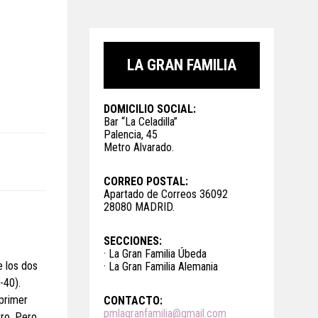
LA GRAN FAMILIA
DOMICILIO SOCIAL:
Bar “La Celadilla”
Palencia, 45
Metro Alvarado.
CORREO POSTAL:
Apartado de Correos 36092
28080 MADRID.
SECCIONES:
· La Gran Familia Úbeda
e los dos
· La Gran Familia Alemania
-40).
 primer
CONTACTO:
pmlagranfamilia@gmail.com
tro. Pero