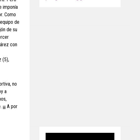
e imponía
or. Como
 equipo de
jón de su
ercer
uárez con
 (5),
rtiva, no
oy a
mos,
¡¡¡ A por