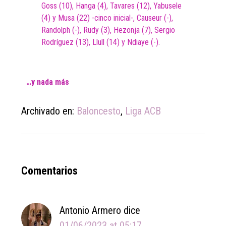
Goss (10), Hanga (4), Tavares (12), Yabusele
(4) y Musa (22) -cinco inicial-, Causeur (-),
Randolph (-), Rudy (3), Hezonja (7), Sergio
Rodríguez (13), Llull (14) y Ndiaye (-).
…y nada más
Archivado en:
Baloncesto
,
Liga ACB
Reader
Comentarios
Interactions
Antonio Armero
dice
01/06/2023 at 05:17