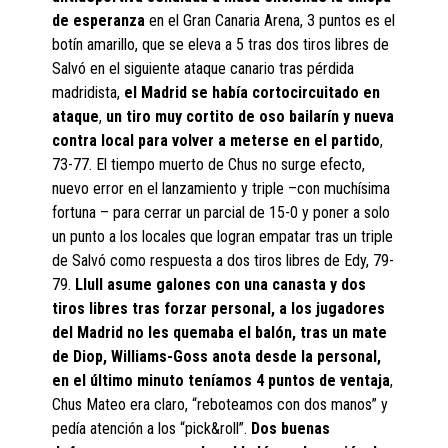
de esperanza
en el Gran Canaria Arena, 3 puntos es el
botín amarillo, que se eleva a 5 tras dos tiros libres de
Salvó en el siguiente ataque canario tras pérdida
madridista,
el Madrid se había cortocircuitado en
ataque
,
un tiro muy cortito de oso bailarín y nueva
contra local para volver a meterse en el partido
,
73-77. El tiempo muerto de Chus no surge efecto,
nuevo error en el lanzamiento y triple –con muchísima
fortuna – para cerrar un parcial de 15-0 y poner a solo
un punto a los locales que logran empatar tras un triple
de Salvó como respuesta a dos tiros libres de Edy, 79-
79.
Llull asume galones con una canasta y dos
tiros libres tras forzar personal, a los jugadores
del Madrid no les quemaba el balón, tras un mate
de Diop, Williams-Goss anota desde la personal,
en el último minuto teníamos 4 puntos de ventaja
,
Chus Mateo era claro, “reboteamos con dos manos” y
pedía atención a los “pick&roll”.
Dos buenas