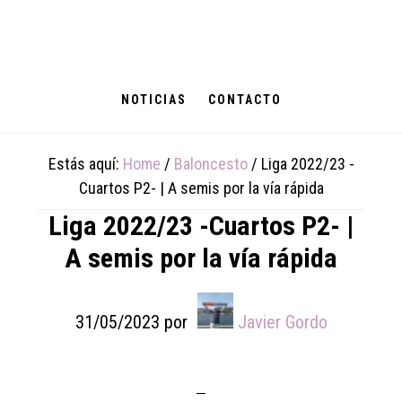
Skip
Skip
Skip
to
to
to
main
primary
footer
content
sidebar
NOTICIAS
CONTACTO
Estás aquí:
Home
/
Baloncesto
/
Liga 2022/23 -
Cuartos P2- | A semis por la vía rápida
Liga 2022/23 -Cuartos P2- |
A semis por la vía rápida
31/05/2023
por
Javier Gordo