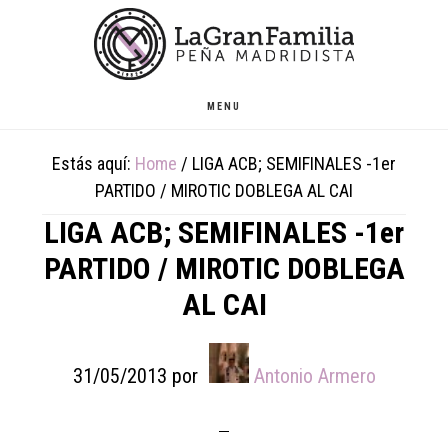
Skip
Skip
Skip
to
to
to
main
primary
footer
content
sidebar
MENU
Estás aquí:
Home
/
LIGA ACB; SEMIFINALES -1er
PARTIDO / MIROTIC DOBLEGA AL CAI
LIGA ACB; SEMIFINALES -1er
PARTIDO / MIROTIC DOBLEGA
AL CAI
31/05/2013
por
Antonio Armero