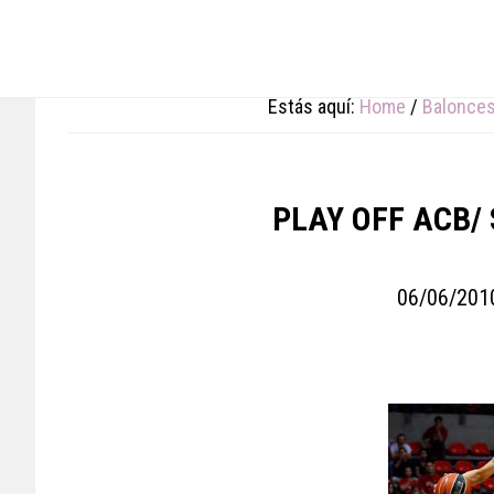
Skip
Skip
Skip
to
to
to
main
primary
footer
content
sidebar
Estás aquí:
Home
/
Balonce
PLAY OFF ACB/ 
06/06/201