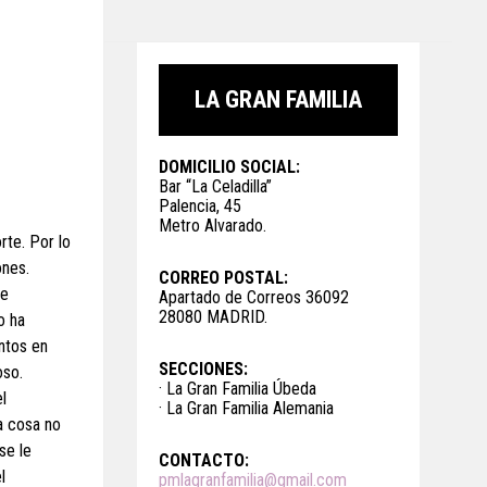
LA GRAN FAMILIA
DOMICILIO SOCIAL:
Bar “La Celadilla”
Palencia, 45
Metro Alvarado.
rte. Por lo
ones.
CORREO POSTAL:
de
Apartado de Correos 36092
28080 MADRID.
o ha
ntos en
SECCIONES:
oso.
· La Gran Familia Úbeda
l
· La Gran Familia Alemania
a cosa no
se le
CONTACTO:
l
pmlagranfamilia@gmail.com