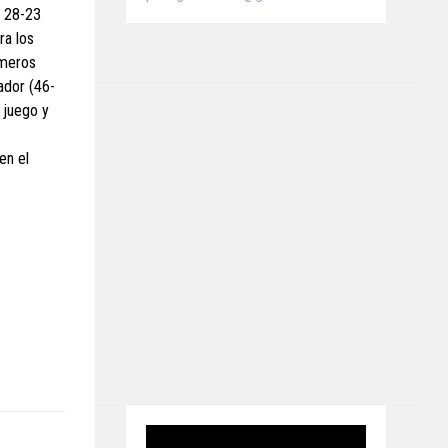
o 28-23
ra los
imeros
ador (46-
 juego y
en el