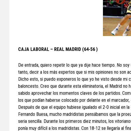
CAJA LABORAL – REAL MADRID (64-56 )
De entrada, quiero repetir lo que ya dije hace tiempo. No so
tanto, decir a los más expertos que si mis opiniones no son ac
Dicho esto, si puedo exponeros lo que yo he visto desde mi 
baloncesto. Creo que durante esta eliminatoria, el Madrid no 
sabido aprovechar los momentos claves de los partidos. Como
los que podían haberse colocado por delante en el marcador, 
Después de que el equipo hubiese igualado el 2-0 inicial en la 
Fernando Buesa, mucho madridistas pensábamos que la proeza
seria sencilla. Durante los primeros diez minutos, los vitorian
ponía muy difícil a los madridistas. Con 18-12 se llegaría al f