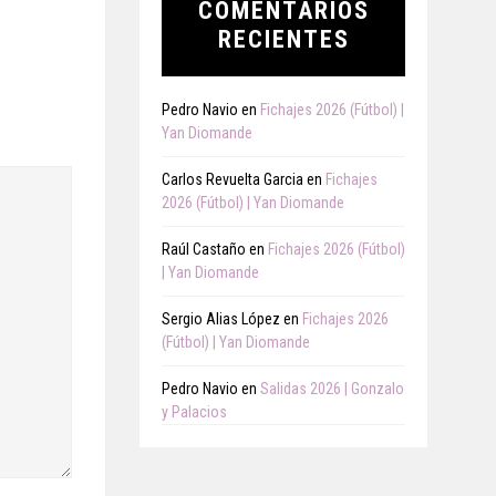
COMENTARIOS
RECIENTES
Pedro Navio
en
Fichajes 2026 (Fútbol) |
Yan Diomande
Carlos Revuelta Garcia
en
Fichajes
2026 (Fútbol) | Yan Diomande
Raúl Castaño
en
Fichajes 2026 (Fútbol)
| Yan Diomande
Sergio Alias López
en
Fichajes 2026
(Fútbol) | Yan Diomande
Pedro Navio
en
Salidas 2026 | Gonzalo
y Palacios