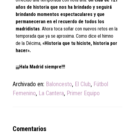
años de historia que nos ha brindado y seguirá
brindando momentos espectaculares y que
permaneceran en el recuerdo de todos los
madridistas
. Ahora toca soñar con nuevos retos en la
temporada que ya se aproxima. Como dice el himno
de la Décima,
«Historia que tu hiciste, historia por
hacer».
¡¡¡Hala Madrid siempre!!!
Archivado en:
Baloncesto
,
El Club
,
Fútbol
Femenino
,
La Cantera
,
Primer Equipo
Reader
Comentarios