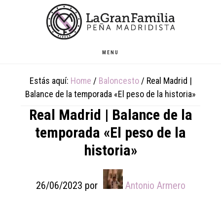
Skip
Skip
Skip
to
to
to
main
primary
footer
content
sidebar
MENU
Estás aquí:
Home
/
Baloncesto
/
Real Madrid |
Balance de la temporada «El peso de la historia»
Real Madrid | Balance de la
temporada «El peso de la
historia»
26/06/2023
por
Antonio Armero