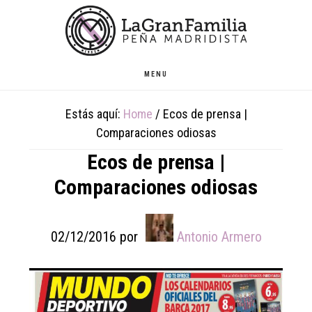
Skip
Skip
Skip
to
to
to
main
primary
footer
content
sidebar
MENU
Estás aquí:
Home
/
Ecos de prensa |
Comparaciones odiosas
Ecos de prensa |
Comparaciones odiosas
02/12/2016
por
Antonio Armero