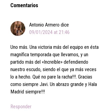
Reader
Comentarios
Interactions
Antonio Armero
dice
09/01/2024 at 21:46
Uno más. Una victoria más del equipo en ésta
magnífica temporada que llevamos, y un
partido más del «Increíble» defendiendo
nuestro escudo, siendo el que ya más veces
lo a hecho. Qué no pare la racha!!!. Gracias
como siempre Javi. Un abrazo grande y Hala
Madrid siempre!!!
Responder