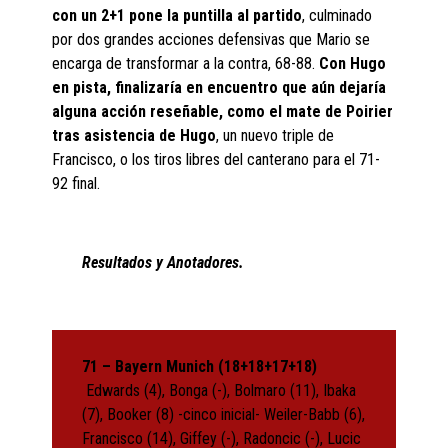
con un 2+1 pone la puntilla al partido
, culminado
por dos grandes acciones defensivas que Mario se
encarga de transformar a la contra, 68-88.
Con Hugo
en pista, finalizaría en encuentro que aún dejaría
alguna acción reseñable, como el mate de Poirier
tras asistencia de Hugo
, un nuevo triple de
Francisco, o los tiros libres del canterano para el 71-
92 final.
Resultados y Anotadores.
71 – Bayern Munich (18+18+17+18)
Edwards (4), Bonga (-), Bolmaro (11), Ibaka
(7), Booker (8) -cinco inicial- Weiler-Babb (6),
Francisco (14), Giffey (-), Radoncic (-), Lucic