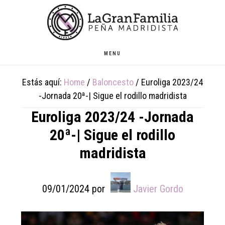
Skip
Skip
Skip
to
to
to
main
primary
footer
content
sidebar
MENU
Estás aquí:
Home
/
Baloncesto
/
Euroliga 2023/24
-Jornada 20ª-| Sigue el rodillo madridista
Euroliga 2023/24 -Jornada
20ª-| Sigue el rodillo
madridista
09/01/2024
por
Javier Gordo