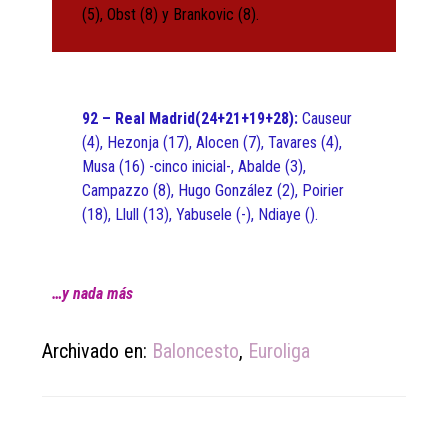
(5), Obst (8) y Brankovic (8).
92 – Real Madrid(24+21+19+28):
Causeur
(4), Hezonja (17), Alocen (7), Tavares (4),
Musa (16) -cinco inicial-, Abalde (3),
Campazzo (8), Hugo González (2), Poirier
(18), Llull (13), Yabusele (-), Ndiaye ().
…y nada más
Archivado en:
Baloncesto
,
Euroliga