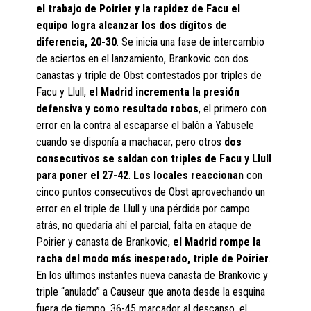
el trabajo de Poirier y la rapidez de Facu el
equipo logra alcanzar los dos dígitos de
diferencia, 20-30
. Se inicia una fase de intercambio
de aciertos en el lanzamiento, Brankovic con dos
canastas y triple de Obst contestados por triples de
Facu y Llull,
el Madrid incrementa la presión
defensiva y como resultado robos
, el primero con
error en la contra al escaparse el balón a Yabusele
cuando se disponía a machacar, pero otros
dos
consecutivos se saldan con triples de Facu y Llull
para poner el 27-42
.
Los locales reaccionan
con
cinco puntos consecutivos de Obst aprovechando un
error en el triple de Llull y una pérdida por campo
atrás, no quedaría ahí el parcial, falta en ataque de
Poirier y canasta de Brankovic,
el Madrid rompe la
racha del modo más inesperado, triple de Poirier
.
En los últimos instantes nueva canasta de Brankovic y
triple “anulado” a Causeur que anota desde la esquina
fuera de tiempo. 36-45 marcador al descanso, el