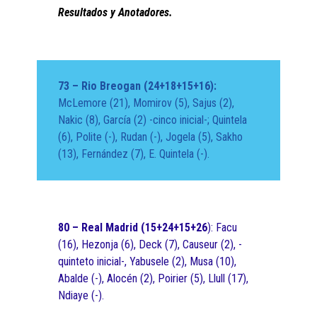
Resultados y Anotadores.
73 – Rio Breogan (24+18+15+16):
McLemore (21), Momirov (5), Sajus (2),
Nakic (8), García (2) -cinco inicial-; Quintela
(6), Polite (-), Rudan (-), Jogela (5), Sakho
(13), Fernández (7), E. Quintela (-).
80 – Real Madrid (15+24+15+26
): Facu
(16), Hezonja (6), Deck (7), Causeur (2), -
quinteto inicial-, Yabusele (2), Musa (10),
Abalde (-), Alocén (2), Poirier (5), Llull (17),
Ndiaye (-).