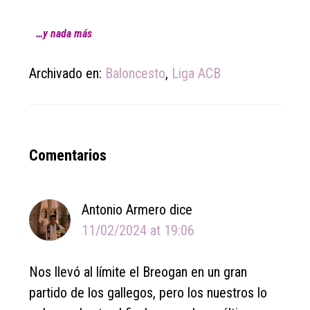
…y nada más
Archivado en:
Baloncesto
,
Liga ACB
Reader
Comentarios
Interactions
Antonio Armero
dice
11/02/2024 at 19:06
Nos llevó al límite el Breogan en un gran
partido de los gallegos, pero los nuestros lo