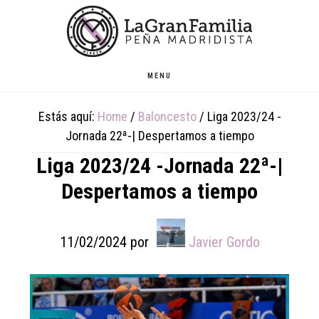
Skip
Skip
Skip
to
to
to
main
primary
footer
content
sidebar
MENU
Estás aquí:
Home
/
Baloncesto
/
Liga 2023/24 -
Jornada 22ª-| Despertamos a tiempo
Liga 2023/24 -Jornada 22ª-|
Despertamos a tiempo
11/02/2024
por
Javier Gordo