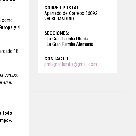
CORREO POSTAL:
Apartado de Correos 36092
28080 MADRID.
sa como
Europa y 4
SECCIONES:
· La Gran Familia Úbeda
· La Gran Familia Alemania
marcado 18
CONTACTO:
pmlagranfamilia@gmail.com
 el campo.
e en el
e todo
empo».