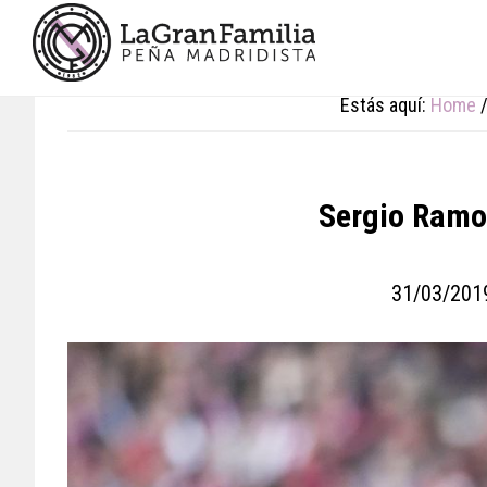
Skip
Skip
Skip
to
to
to
main
primary
footer
content
sidebar
Estás aquí:
Home
Sergio Ramos
31/03/201