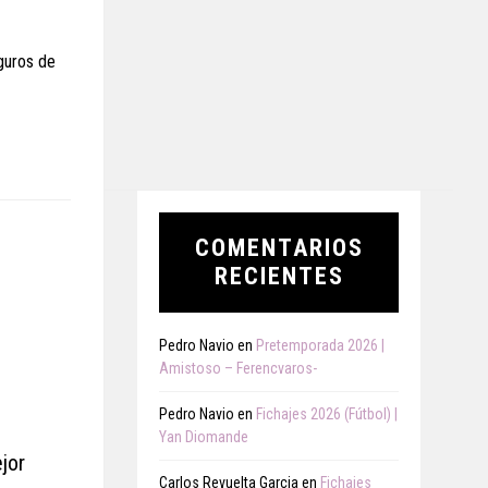
guros de
COMENTARIOS
RECIENTES
Pedro Navio
en
Pretemporada 2026 |
Amistoso – Ferencvaros-
Pedro Navio
en
Fichajes 2026 (Fútbol) |
Yan Diomande
jor
Carlos Revuelta Garcia
en
Fichajes