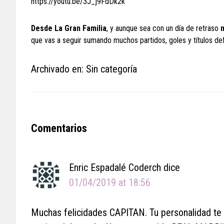
https://youtu.be/3J_j9FdDk2k
Desde La Gran Familia
, y aunque sea con un día de retraso
que vas a seguir sumando muchos partidos, goles y títulos de
Archivado en: Sin categoría
Reader
Comentarios
Interactions
Enric Espadalé Coderch
dice
01/04/2019 at 18:56
Muchas felicidades CAPITAN. Tu personalidad te h