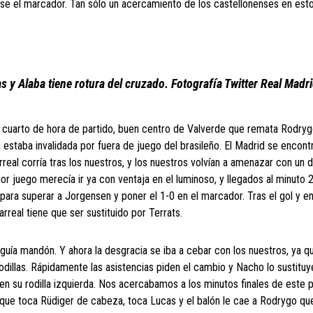
ese el marcador. Tan sólo un acercamiento de los castellonenses en est
s y Alaba tiene rotura del cruzado. Fotografía Twitter Real Madri
 cuarto de hora de partido, buen centro de Valverde que remata Rodryg
a estaba invalidada por fuera de juego del brasileño. El Madrid se encont
rreal corría tras los nuestros, y los nuestros volvían a amenazar con un 
por juego merecía ir ya con ventaja en el luminoso, y llegados al minuto 
 para superar a Jorgensen y poner el 1-0 en el marcador. Tras el gol y 
arreal tiene que ser sustituido por Terrats.
guía mandón. Y ahora la desgracia se iba a cebar con los nuestros, ya q
rodillas. Rápidamente las asistencias piden el cambio y Nacho lo sustitu
en su rodilla izquierda. Nos acercabamos a los minutos finales de este 
ea que toca Rüdiger de cabeza, toca Lucas y el balón le cae a Rodrygo q