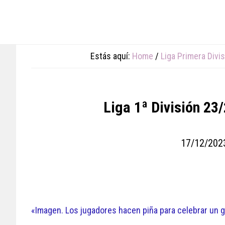
Skip
Skip
Skip
to
to
to
main
primary
footer
content
sidebar
Estás aquí:
Home
/
Liga Primera Divi
Liga 1ª División 23
17/12/202
«Imagen. Los jugadores hacen piña para celebrar un go