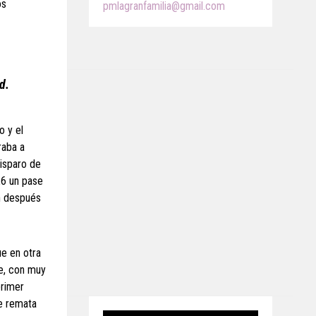
os
pmlagranfamilia@gmail.com
d.
o y el
raba a
disparo de
26 un pase
en después
ue en otra
ye, con muy
primer
ue remata