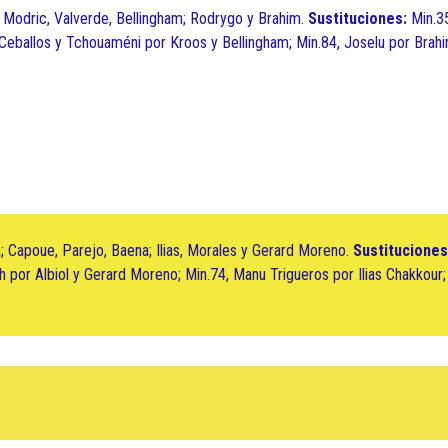
, Modric, Valverde, Bellingham; Rodrygo y Brahim.
Sustituciones:
Min.3
 Ceballos y Tchouaméni por Kroos y Bellingham; Min.84, Joselu por Brahi
a; Capoue, Parejo, Baena; Ilias, Morales y Gerard Moreno.
Sustituciones
h por Albiol y Gerard Moreno; Min.74, Manu Trigueros por Ilias Chakkour;