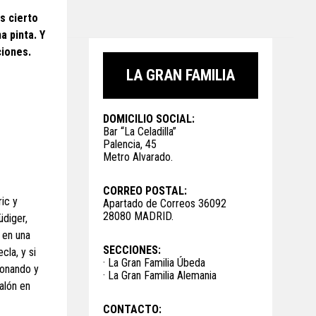
s cierto
a pinta. Y
ciones.
LA GRAN FAMILIA
DOMICILIO SOCIAL:
Bar “La Celadilla”
Palencia, 45
Metro Alvarado.
CORREO POSTAL:
ic y
Apartado de Correos 36092
28080 MADRID.
üdiger,
 en una
SECCIONES:
cla, y si
· La Gran Familia Úbeda
ionando y
· La Gran Familia Alemania
alón en
CONTACTO: