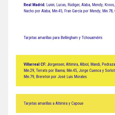
Real Madrid:
Lunin; Lucas, Rüdiger, Alaba, Mendy; Kroos
Nacho por Alaba; Min.45, Fran García por Mendy; Min.78,
Tarjetas amarillas para Bellingham y Tchouamémi.
Villarreal CF:
J
orgensen; Altimira, Albiol, Mandi, Pedraz
Min.29, Terrats por Baena; Min.45, Jorge Cuenca y Sorlot
Min.79, Brereton por José Luis Morales.
Tarjetas amarillas a Altimira y Capoue