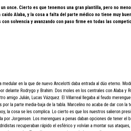
r un once. Cierto es que tenemos una gran plantilla, pero no meno
caido Alaba, y la cosa a falta del parte médico no tiene muy buen
dos con solvencia y avanzando con paso firme en todas las competi
a medular en la que de nuevo Ancelotti daba entrada al dúo eterno. Modr
por delante Rodrygo y Brahim. Dos moles en los centrales con Alaba y R
tro amigo Julián, Lucas Vázquez. El Villarreal llegaba al feudo merengue
s por la parte media-baja de la tabla. Marcelino no acaba de dar con la te
oy, la cosa se les complica. Lo cierto es que los nuestros salieron pres
ida por Jorgensen. Los merengues a penas daban opciones de tener el b
adridistas recuperaban rápido el esférico y volvían a montar sus ataques,