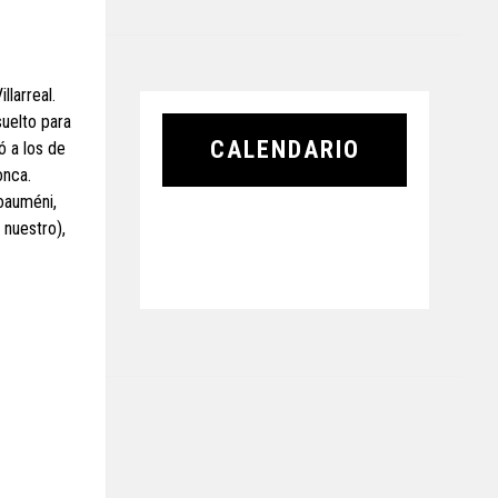
llarreal.
suelto para
CALENDARIO
ó a los de
onca.
oauméni,
 nuestro),