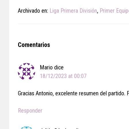
Archivado en:
Liga Primera División
,
Primer Equip
Reader
Comentarios
Interactions
Mario
dice
18/12/2023 at 00:07
Gracias Antonio, excelente resumen del partido. F
Responder