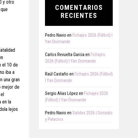
0 y otro
COMENTARIOS
o que
RECIENTES
Pedro Navio
en
Fichajes 2026 (Fútbol) |
Yan Diomande
atalidad
Carlos Revuelta Garcia
en
Fichajes
en
2026 (Fútbol) | Yan Diomande
n el 10 de
no iba a
Raúl Castaño
en
Fichajes 2026 (Fútbol)
n una gran
| Yan Diomande
lo mejor de
Sergio Alias López
en
Fichajes 2026
 el
(Fútbol) | Yan Diomande
 en la
dola lejos
Pedro Navio
en
Salidas 2026 | Gonzalo
y Palacios