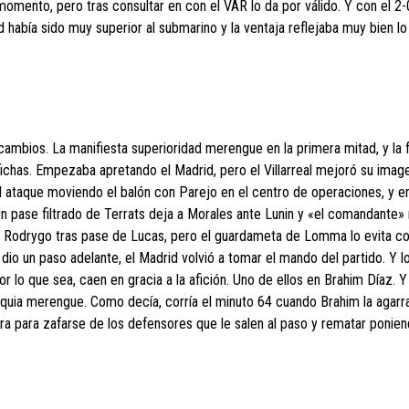
momento, pero tras consultar en con el VAR lo da por válido. Y con el 2-
id había sido muy superior al submarino y la ventaja reflejaba muy bien l
cambios. La manifiesta superioridad merengue en la primera mitad, y la f
fichas. Empezaba apretando el Madrid, pero el Villarreal mejoró su imag
 al ataque moviendo el balón con Parejo en el centro de operaciones, y e
Un pase filtrado de Terrats deja a Morales ante Lunin y «el comandante» 
e Rodrygo tras pase de Lucas, pero el guardameta de Lomma lo evita co
al dio un paso adelante, el Madrid volvió a tomar el mando del partido. Y 
r lo que sea, caen en gracia a la afición. Uno de ellos en Brahim Díaz. Y
oquia merengue. Como decía, corría el minuto 64 cuando Brahim la agarra
era para zafarse de los defensores que le salen al paso y rematar ponien